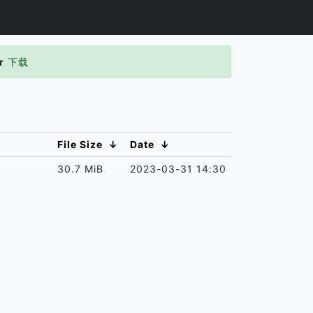
r
下载
File Size
↓
Date
↓
30.7 MiB
2023-03-31 14:30