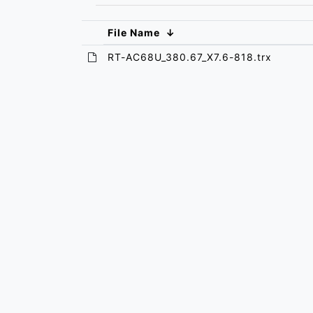
File Name
↓
RT-AC68U_380.67_X7.6-818.trx