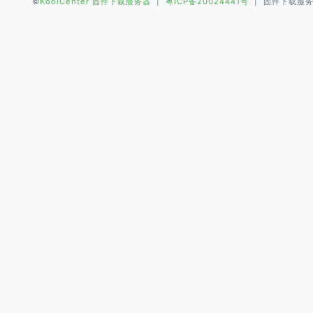
©
KoolCenter 固件下载服务器
|
粤ICP备20024441号
| 固件下载服