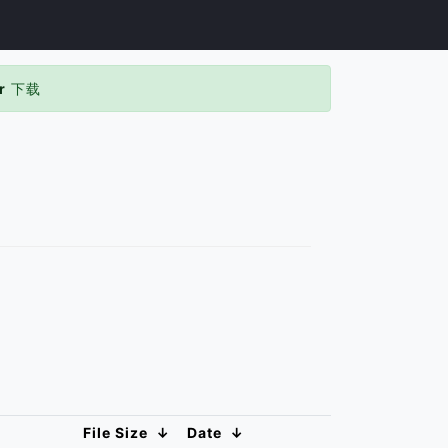
r
下载
File Size
↓
Date
↓