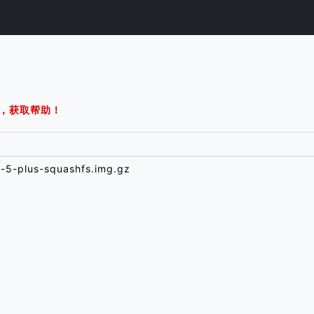
，获取帮助！
-5-plus-squashfs.img.gz