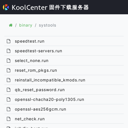
固件下载服务器
binary
systools
speedtest.run
speedtest-servers.run
select_none.run
reset_rom_pkgs.run
reinstall_incompatible_kmods.run
qb_reset_password.run
openssl-chacha20-poly1305.run
openssl-aes256gcm.run
net_check.run