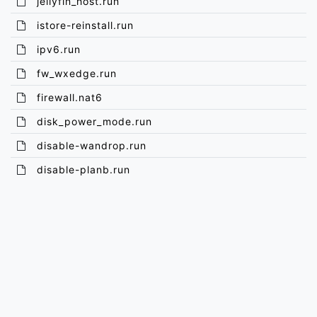
jellyfin_host.run
istore-reinstall.run
ipv6.run
fw_wxedge.run
firewall.nat6
disk_power_mode.run
disable-wandrop.run
disable-planb.run