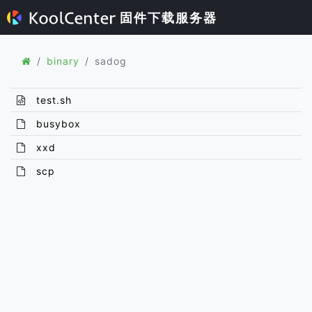
固件下载服务器
binary
sadog
test.sh
busybox
xxd
scp