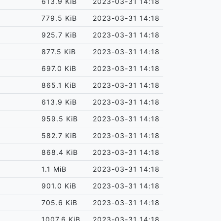
613.9 KiB
2023-03-31 14:18
779.5 KiB
2023-03-31 14:18
925.7 KiB
2023-03-31 14:18
877.5 KiB
2023-03-31 14:18
697.0 KiB
2023-03-31 14:18
865.1 KiB
2023-03-31 14:18
613.9 KiB
2023-03-31 14:18
959.5 KiB
2023-03-31 14:18
582.7 KiB
2023-03-31 14:18
868.4 KiB
2023-03-31 14:18
1.1 MiB
2023-03-31 14:18
901.0 KiB
2023-03-31 14:18
705.6 KiB
2023-03-31 14:18
1007.6 KiB
2023-03-31 14:18