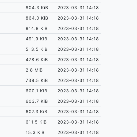
804.3 KiB
2023-03-31 14:18
864.0 KiB
2023-03-31 14:18
814.8 KiB
2023-03-31 14:18
491.9 KiB
2023-03-31 14:18
513.5 KiB
2023-03-31 14:18
478.6 KiB
2023-03-31 14:18
2.8 MiB
2023-03-31 14:18
739.5 KiB
2023-03-31 14:18
600.1 KiB
2023-03-31 14:18
603.7 KiB
2023-03-31 14:18
607.3 KiB
2023-03-31 14:18
611.5 KiB
2023-03-31 14:18
15.3 KiB
2023-03-31 14:18