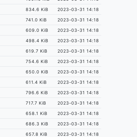
834.6 KiB
2023-03-31 14:18
741.0 KiB
2023-03-31 14:18
609.0 KiB
2023-03-31 14:18
498.4 KiB
2023-03-31 14:18
619.7 KiB
2023-03-31 14:18
754.6 KiB
2023-03-31 14:18
650.0 KiB
2023-03-31 14:18
611.4 KiB
2023-03-31 14:18
796.6 KiB
2023-03-31 14:18
717.7 KiB
2023-03-31 14:18
658.1 KiB
2023-03-31 14:18
686.3 KiB
2023-03-31 14:18
657.8 KiB
2023-03-31 14:18