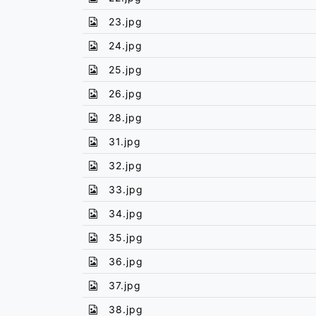
23.jpg
24.jpg
25.jpg
26.jpg
28.jpg
31.jpg
32.jpg
33.jpg
34.jpg
35.jpg
36.jpg
37.jpg
38.jpg