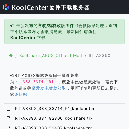
固件下载服务器
最新发布的
官改/梅林改版固件
都会做隐藏处理，直到
下个版本发布才会取消隐藏，最新固件请前往
KoolCenter
下载
Koolshare_ASUS_Official_Mod
RT-AX89X
📢RT-AX89X梅林改版固件最新版本
为：
388_33744_R1
，该版本已做隐藏处理，需要下
载的请前往
🧧爱发电赞助获取
，更新详情和更新日志见此
🕸️
论坛帖
RT-AX89X_388_33744_R1_koolcenter
RT-AX89X_384_82800_koolshare.trx
RT-AX89X_388_32407_koolshare.trx