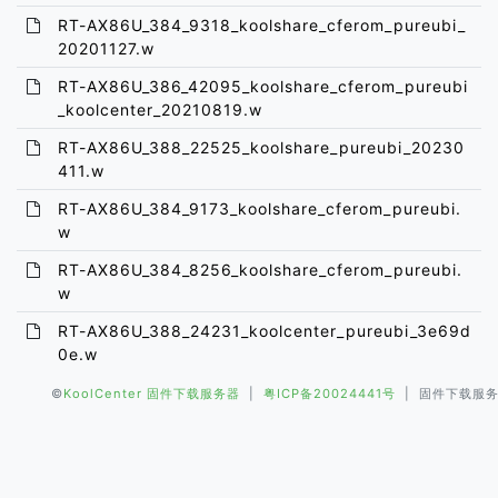
RT-AX86U_384_9318_koolshare_cferom_pureubi_
20201127.w
RT-AX86U_386_42095_koolshare_cferom_pureubi
_koolcenter_20210819.w
RT-AX86U_388_22525_koolshare_pureubi_20230
411.w
RT-AX86U_384_9173_koolshare_cferom_pureubi.
w
RT-AX86U_384_8256_koolshare_cferom_pureubi.
w
RT-AX86U_388_24231_koolcenter_pureubi_3e69d
0e.w
©
KoolCenter 固件下载服务器
|
粤ICP备20024441号
| 固件下载服