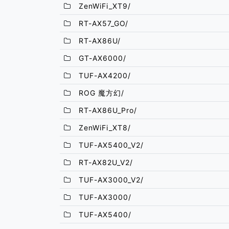
ZenWiFi_XT9/
RT-AX57_GO/
RT-AX86U/
GT-AX6000/
TUF-AX4200/
ROG 魔方幻/
RT-AX86U_Pro/
ZenWiFi_XT8/
TUF-AX5400_V2/
RT-AX82U_V2/
TUF-AX3000_V2/
TUF-AX3000/
TUF-AX5400/