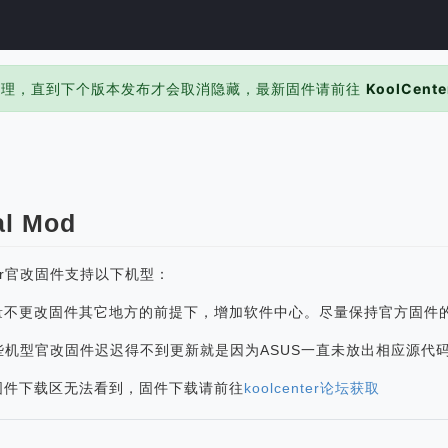
处理，直到下个版本发布才会取消隐藏，最新固件请前往
KoolCente
al Mod
nter官改固件支持以下机型：
量不更改固件其它地方的前提下，增加软件中心。尽量保持官方固件
些机型官改固件迟迟得不到更新就是因为ASUS一直未放出相应源代
固件下载区无法看到，固件下载请前往
koolcenter论坛获取