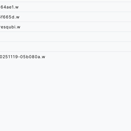
c64ae1.w
6f665d.w
resqubi.w
20251119-05b080a.w