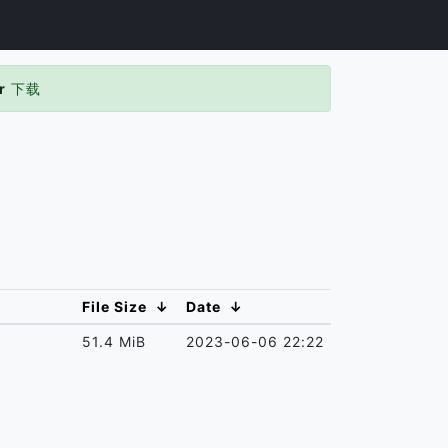
r
下载
File Size
↓
Date
↓
51.4 MiB
2023-06-06 22:22