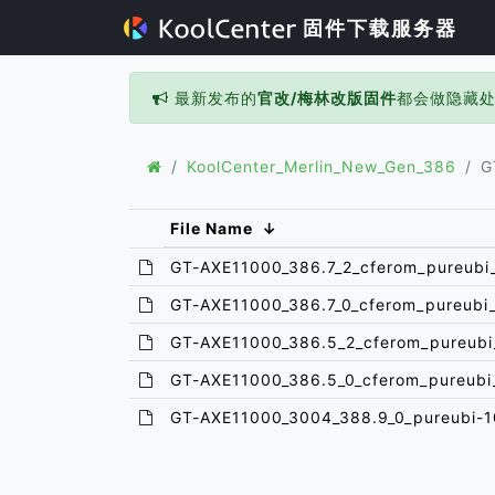
固件下载服务器
最新发布的
官改/梅林改版固件
都会做隐藏
KoolCenter_Merlin_New_Gen_386
G
File Name
↓
GT-AXE11000_386.7_2_cferom_pureubi
GT-AXE11000_386.7_0_cferom_pureubi
GT-AXE11000_386.5_2_cferom_pureubi
GT-AXE11000_386.5_0_cferom_pureubi
GT-AXE11000_3004_388.9_0_pureubi-1