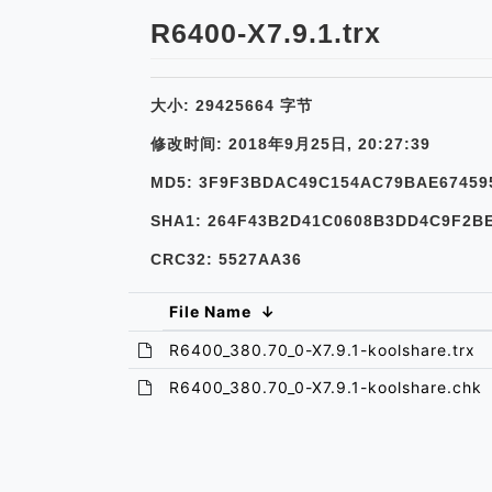
R6400-X7.9.1.trx
大小: 29425664 字节
修改时间: 2018年9月25日, 20:27:39
MD5: 3F9F3BDAC49C154AC79BAE67459
SHA1: 264F43B2D41C0608B3DD4C9F2B
CRC32: 5527AA36
File Name
↓
R6400_380.70_0-X7.9.1-koolshare.trx
R6400_380.70_0-X7.9.1-koolshare.chk