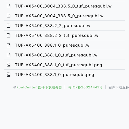
TUF-AX5400_3004_388.5_0_tuf_puresqubi.w
TUF-AX5400_3004_388.5_0_puresqubi.w
TUF-AX5400_388.2_2_puresqubi.w
TUF-AX5400_388.2_2_tuf_puresqubi.w
TUF-AX5400_388.1_0_puresqubi.w
TUF-AX5400_388.1_0_tuf_puresqubi.w
TUF-AX5400_388.1_0_tuf_puresqubi.png
TUF-AX5400_388.1_0_puresqubi.png
©
KoolCenter 固件下载服务器
|
粤ICP备20024441号
| 固件下载服