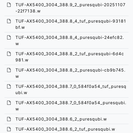
TUF-AX5400_3004_388.9_2_puresqubi-20251107
-22f7138.w
TUF-AX5400_3004_388.8_4_tuf_puresqubi-93181
bf.w
TUF-AX5400_3004_388.8_4_puresqubi-24efc82.
w
TUF-AX5400_3004_388.8_2_tuf_puresqubi-6d4c
981.w
TUF-AX5400_3004_388.8_2_puresqubi-cb9b745.
w
TUF-AX5400_3004_388.7_0_584f0a54_tuf_puresq
ubi.w
TUF-AX5400_3004_388.7_0_584f0a54_puresqubi.
w
TUF-AX5400_3004_388.6_2_puresqubi.w
TUF-AX5400_3004_388.6_2_tuf_puresqubi.w