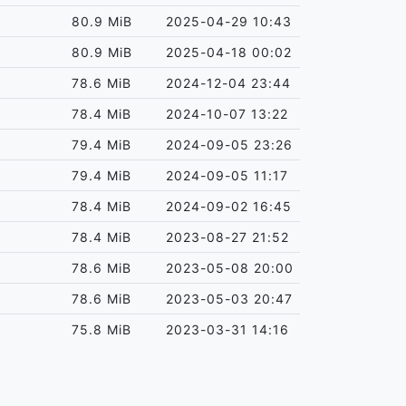
80.9 MiB
2025-04-29 10:43
80.9 MiB
2025-04-18 00:02
78.6 MiB
2024-12-04 23:44
78.4 MiB
2024-10-07 13:22
79.4 MiB
2024-09-05 23:26
79.4 MiB
2024-09-05 11:17
78.4 MiB
2024-09-02 16:45
78.4 MiB
2023-08-27 21:52
78.6 MiB
2023-05-08 20:00
78.6 MiB
2023-05-03 20:47
75.8 MiB
2023-03-31 14:16