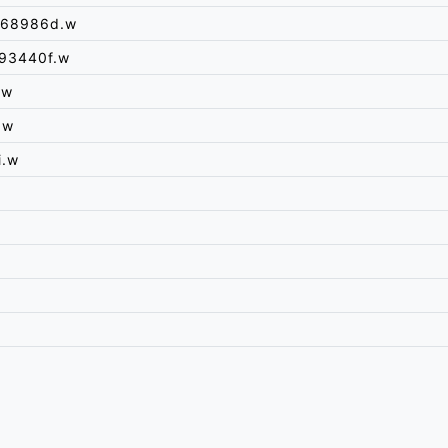
d68986d.w
293440f.w
.w
.w
i.w