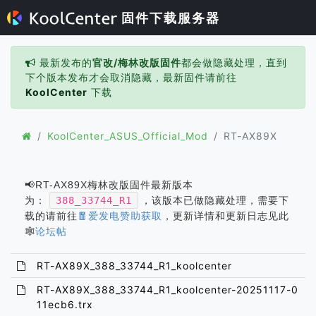
固件下载服务器
最新发布的
官改/梅林改版固件
都会做隐藏处理，直到
下个版本发布才会取消隐藏，最新固件请前往
KoolCenter
下载
KoolCenter_ASUS_Official_Mod
RT-AX89X
📢RT-AX89X梅林改版固件最新版本
为：
388_33744_R1
，该版本已做隐藏处理，需要下
载的请前往
🧧爱发电赞助获取
，更新详情和更新日志见此
🕸️
论坛帖
RT-AX89X_388_33744_R1_koolcenter
RT-AX89X_388_33744_R1_koolcenter-20251117-0
11ecb6.trx